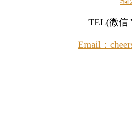
骑
TEL(微信 W
Email：cheer