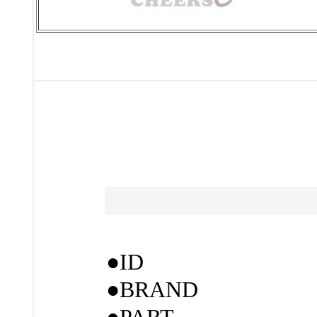
●ID
●BRAND