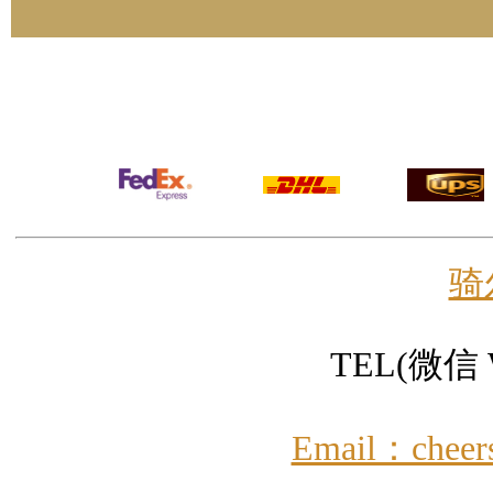
骑
TEL(微信 W
Email：cheer