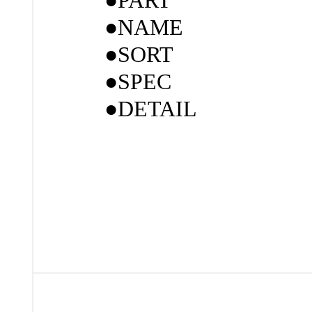
●PART
●NAME
●SORT
●SPEC
●DETAIL