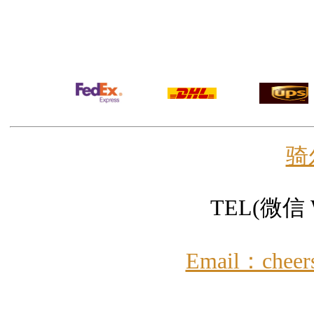
骑
TEL(微信 W
Email：cheer